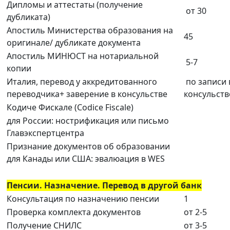
Дипломы и аттестаты (получение
от 30
дубликата)
Апостиль Министерства образования на
45
оригинале/ дубликате документа
Апостиль МИНЮСТ на нотариальной
5-7
копии
Италия, перевод у аккредитованного
по записи 
переводчика+ заверение в консульстве
консульств
Кодиче Фискале (Codice Fiscale)
для России: нострификация или письмо
Главэкспертцентра
Признание документов об образовании
для Канады или США: эвалюация в WES
Пенсии. Назначение. Перевод в другой банк
Консультация по назначению пенсии
1
Проверка комплекта документов
от 2-5
Получение СНИЛС
от 3-5